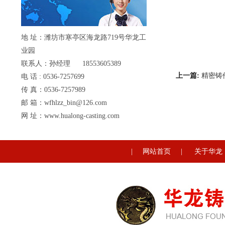
地 址：潍坊市寒亭区海龙路719号华龙工
业园
联系人：孙经理 18553605389
上一篇:
精密铸
电 话 : 0536-7257699
传 真：0536-7257989
邮 箱：wfhlzz_bin@126.com
网 址：www.hualong-casting.com
|
网站首页
|
关于华龙